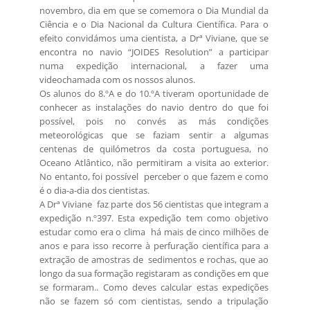
novembro, dia em que se comemora o Dia Mundial da
Ciência e o Dia Nacional da Cultura Científica. Para o
efeito convidámos uma cientista, a Drª Viviane, que se
encontra no navio “JOIDES Resolution” a participar
numa expedição internacional, a fazer uma
videochamada com os nossos alunos.
Os alunos do 8.ºA e do 10.ºA tiveram oportunidade de
conhecer as instalações do navio dentro do que foi
possível, pois no convés as más condições
meteorológicas que se faziam sentir a algumas
centenas de quilómetros da costa portuguesa, no
Oceano Atlântico, não permitiram a visita ao exterior.
No entanto, foi possível perceber o que fazem e como
é o dia-a-dia dos cientistas.
A Drª Viviane faz parte dos 56 cientistas que integram a
expedição n.º397. Esta expedição tem como objetivo
estudar como era o clima há mais de cinco milhões de
anos e para isso recorre à perfuração científica para a
extração de amostras de sedimentos e rochas, que ao
longo da sua formação registaram as condições em que
se formaram.. Como deves calcular estas expedições
não se fazem só com cientistas, sendo a tripulação