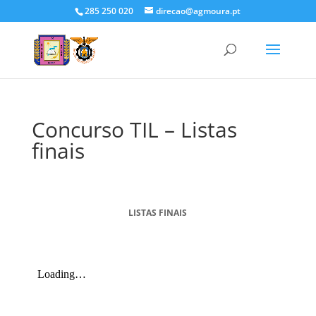
285 250 020
direcao@agmoura.pt
Concurso TIL – Listas
finais
LISTAS FINAIS